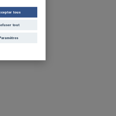
ccepter tous
efuser tout
Paramètres