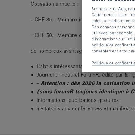
Cotisation annuelle :
Sur notre site Web, nou
Certains sont essentiel
- CHF 35.- Membre individuel
aident à améliorer ce si
Des données personnelle
utilisées, par exemple,
- CHF 50.- Membre couple
d’informations sur l’uti
politique de confidenti
de nombreux avantages vous seront offerts
consentement à tout mom
Politique de confidentia
Rabais intéressants sur tous nos cours 
Journal trimestriel ForumR, édité par la 
-
Attention : dès 2026 la cotisation 
(sans forumR toujours identique à C
informations, publications gratuites
invitations aux conférences et manifestat