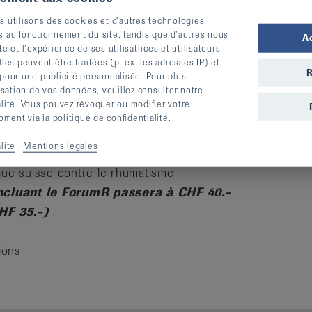
s utilisons des cookies et d’autres technologies.
s au fonctionnement du site, tandis que d’autres nous
A
te et l’expérience de ses utilisatrices et utilisateurs.
s peuvent être traitées (p. ex. les adresses IP) et
R
 pour une publicité personnalisée. Pour plus
lisation de vos données, veuillez consulter notre
alité. Vous pouvez révoquer ou modifier votre
 :
ent via la politique de confidentialité.
lité
Mentions légales
de gymnastique
ligue suisse contre le rhumatisme
incluant le ForumR passera à CHF 40.-
HF 35.-)
ions