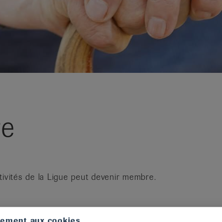
re
tivités de la Ligue peut devenir membre.
tement aux cookies