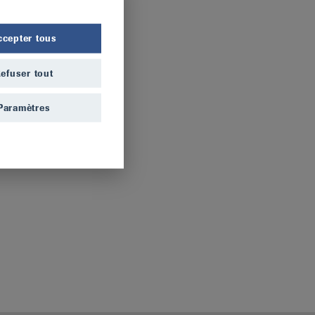
ccepter tous
efuser tout
Paramètres