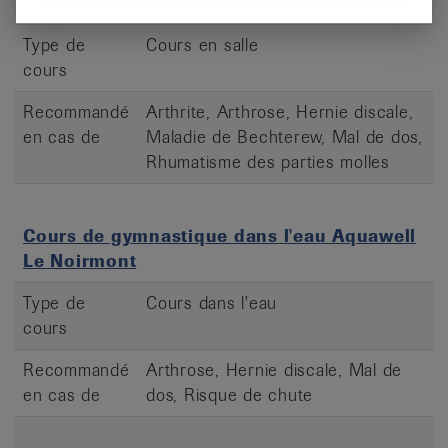
Feldenkrais - Porrentruy
Type de
Cours en salle
cours
Recommandé
Arthrite, Arthrose, Hernie discale,
en cas de
Maladie de Bechterew, Mal de dos,
Rhumatisme des parties molles
Cours de gymnastique dans l'eau Aquawell
Le Noirmont
Type de
Cours dans l'eau
cours
Recommandé
Arthrose, Hernie discale, Mal de
en cas de
dos, Risque de chute