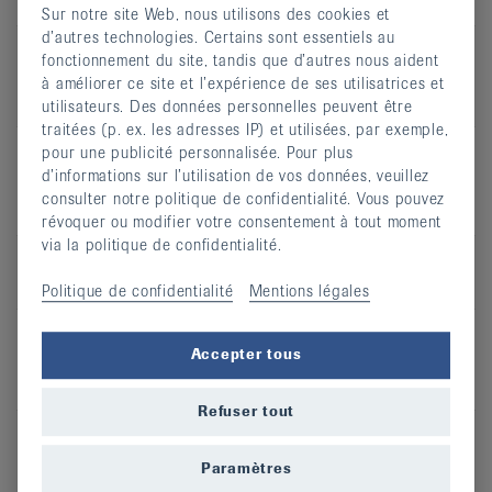
cours
Sur notre site Web, nous utilisons des cookies et
d’autres technologies. Certains sont essentiels au
Recommandé
Arthrose, Hernie discale,
fonctionnement du site, tandis que d’autres nous aident
en cas de
Ostéoporose, Mal de dos, Risque
à améliorer ce site et l’expérience de ses utilisatrices et
de chute
utilisateurs. Des données personnelles peuvent être
traitées (p. ex. les adresses IP) et utilisées, par exemple,
pour une publicité personnalisée. Pour plus
d’informations sur l’utilisation de vos données, veuillez
Cours de gymnastique pour le dos
consulter notre politique de confidentialité. Vous pouvez
Porrentruy
révoquer ou modifier votre consentement à tout moment
via la politique de confidentialité.
Type de
Cours en salle
cours
Politique de confidentialité
Mentions légales
Recommandé
Arthrose, Hernie discale,
Accepter tous
en cas de
Ostéoporose, Mal de dos, Risque
de chute
Refuser tout
Cours Harmonie et Stabilité - méthode
Paramètres