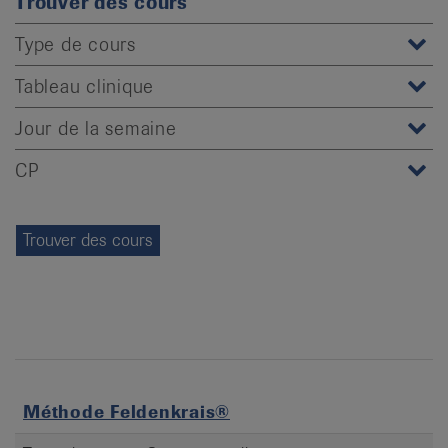
Trouver des cours
it
Type de cours
Tableau clinique
Jour de la semaine
CP
Méthode Feldenkrais®