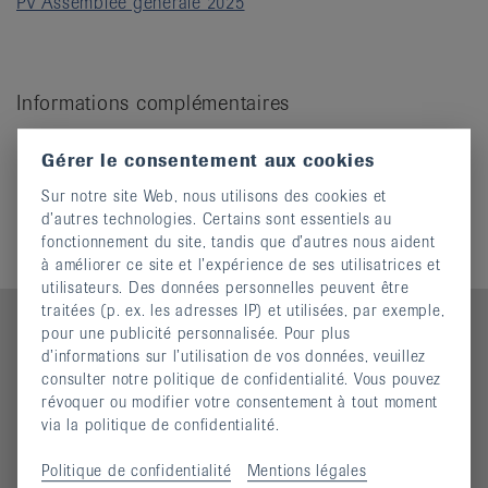
PV Assemblee generale 2025
it
Informations complémentaires
PV 2024
Gérer le consentement aux cookies
PV 2023
PV 2022
Sur notre site Web, nous utilisons des cookies et
PV 2020-2021
d’autres technologies. Certains sont essentiels au
fonctionnement du site, tandis que d’autres nous aident
à améliorer ce site et l’expérience de ses utilisatrices et
utilisateurs. Des données personnelles peuvent être
traitées (p. ex. les adresses IP) et utilisées, par exemple,
pour une publicité personnalisée. Pour plus
d’informations sur l’utilisation de vos données, veuillez
consulter notre politique de confidentialité. Vous pouvez
Contact
révoquer ou modifier votre consentement à tout moment
via la politique de confidentialité.
Ligue jurassienne contre le rhumatisme
Rue des Tanneurs 7
Politique de confidentialité
Mentions légales
2900 Porrentruy