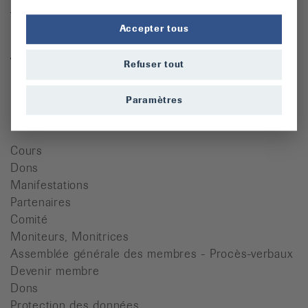
Téléphone : 032 466 63 61
Accepter tous
Mardi 8h00 - 11h30 / 13h30 - 17h00
Vendredi 8h00 - 11h30
Refuser tout
ljcr@bluewin.ch
Paramètres
Quicklinks
Cours
Dons
Manifestations
Partenaires
Comité
Moniteurs, Monitrices
Assemblée générale des membres - Procès-verbaux
Devenir membre
Dons
Protection des données