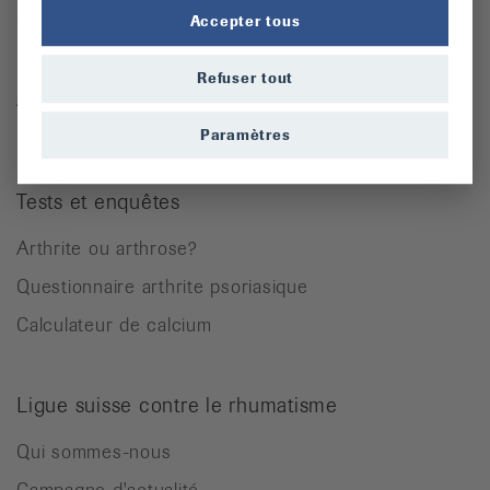
Ostéoporose
Accepter tous
Rhumatisme des parties molles
Refuser tout
Autres maladies rhumatismales
Paramètres
Tests et enquêtes
Arthrite ou arthrose?
Questionnaire arthrite psoriasique
Calculateur de calcium
Ligue suisse contre le rhumatisme
Qui sommes-nous
Campagne d'actualité