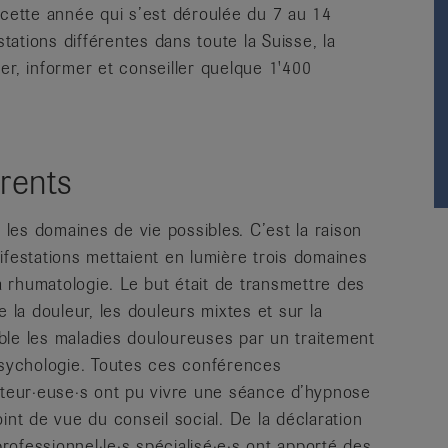
 cette année qui s’est déroulée du 7 au 14
ations différentes dans toute la Suisse, la
er, informer et conseiller quelque 1'400
érents
es domaines de vie possibles. C’est la raison
ifestations mettaient en lumière trois domaines
la rhumatologie. Le but était de transmettre des
 la douleur, les douleurs mixtes et sur la
ble les maladies douloureuses par un traitement
psychologie. Toutes ces conférences
siteur·euse·s ont pu vivre une séance d’hypnose
int de vue du conseil social. De la déclaration
professionnel·le·s spécialisé·e·s ont apporté des