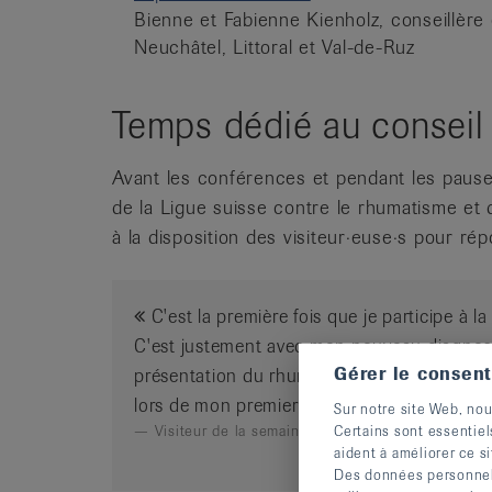
Bienne et Fabienne Kienholz, conseillère
Neuchâtel, Littoral et Val-de-Ruz
Temps dédié au conseil
Avant les conférences et pendant les pauses,
de la Ligue suisse contre le rhumatisme et d
à la disposition des visiteur·euse·s pour ré
C'est la première fois que je participe à la
C'est justement avec mon nouveau diagnostic
Gérer le consen
présentation du rhumatologue, je sais main
lors de mon premier rendez-vous chez le m
Sur notre site Web, nou
Certains sont essentiel
Visiteur de la semaine d'action à Zurich
aident à améliorer ce si
Des données personnelle