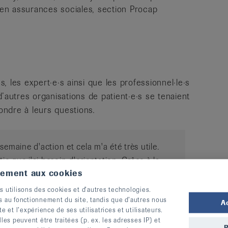
 en assurances sociales, section Procap
 les expert·e·s ainsi que les professionnel·le·s
’autres organisations de patient·e·s se tenaient
pondre à leurs questions.
 semaine d'action et cela m'a été très utile.
 que j'ai besoin d'orientation. Grâce à la
tement aux cookies
tenant tout ce que je peux et dois demander
édecin.
s utilisons des cookies et d’autres technologies.
s au fonctionnement du site, tandis que d’autres nous
A
te et l’expérience de ses utilisatrices et utilisateurs.
s peuvent être traitées (p. ex. les adresses IP) et
R