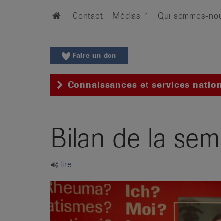
Aller
Aller
Home
Contact
Médias
Qui sommes-no
au
vers
menu
le
principal
contenu
Aller
Faire un don
à
la
Connaissances et services natio
recherche
Changer
de
Bilan de la sem
région
Changer
de
lire
langue:
de
/
fr
/