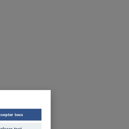
ccepter tous
efuser tout