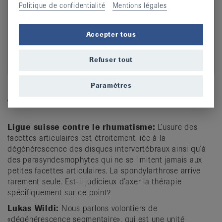
Politique de confidentialité
Mentions légales
Accepter tous
Refuser tout
Paramètres
Luka Wildi, rhumatologue à l’hôpital cantonal de
Winterthour
Ligue suisse contre le rhumatisme:
L’usure des
facettes articulaires est étroitement liée à la
dégénérescence des disques intervertébraux ainsi qu’à
des parasyndesmophytes qui ne se limitent jamais aux
petites facettes articulaires. La spondylarthrose arrive
rarement seule. Est-il judicieux d’axer la thérapie
spécifiquement sur ce point?
Lukas Wildi:
Nous parlons volontiers de
«dégénérescence segmentaire», qui est une unité