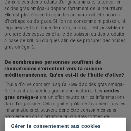
Dans le cas des produits d’origine animale, la teneur en
acides gras oméga-3 dépend fortement de la nourriture.
Elle est plus élevée lorsque les animaux ont été nourris
d’herbage ou d’algues. Si l’on ne consomme ni poisson, ni
légumes verts, ni huile de colza, ni noix, il est possible de
prendre des capsules d’huile de poisson ou des produits
à base de krill ou d’algues afin de se procurer des acides
gras oméga-3.
De nombreuses personnes souffrant de
rhumatismes s’orientent vers la cuisine
méditerranéenne. Qu’en est-il de l’huile d’olive?
L’huile d’olive contient jusqu’à 75% d’acides gras oméga-
9. Ce sont des acides gras monoinsaturés. Les
acides
gras oméga-9
ont un effet neutre sur les inflammations
dans l’organisme. Cela signifie qu’ils ne favorisent pas les
inflammations et peuvent donc être consommés sans
problème en cas d’arthrose ou d’autres formes de
rhumatisme.
Gérer le consentement aux cookies