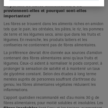
En parlant de fibres alimentaires, d’où
proviennent-elles et pourquoi sont-elles
importantes?
Les fibres se trouvent dans les aliments riches en amidon
tels que le pain, les céréales, les pâtes, le riz, les pommes
de terre et les légumes secs, ainsi que dans les fruits et
légumes. En revanche, les produits laitiers et les
confiseries ne contiennent pas de fibres alimentaires.
La préférence devrait être donnée aux sources d’amidon
contenant des fibres alimentaires ainsi qu’aux fruits et
légumes. Ceux-ci aident à normaliser le poids corporel, à
prolonger la sensation de satiété et à maintenir un taux
de glycémie constant. Selon des études à long terme
menées auprès de personnes souffrant d’arthrose du
genou, les fibres alimentaires végétales réduisent les
inflammations.
L’apport quotidien recommandé est d’au moins 30 g de
fibres alimentaires, pour moitié solubles et insolubles. Les