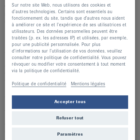
Sur notre site Web, nous utilisons des cookies et
Vous avez également évoqué les protéines parmi
d’autres technologies. Certains sont essentiels au
les substances macronaires. Quelles quantités
fonctionnement du site, tandis que d’autres nous aident
recommandez-vous?
à améliorer ce site et l’expérience de ses utilisatrices et
Pour les personnes souffrant d’arthrose, les
utilisateurs. Des données personnelles peuvent être
recommandations sont de 1 g de protéines par kg de
traitées (p. ex. les adresses IP) et utilisées, par exemple,
pour une publicité personnalisée. Pour plus
poids corporel et par jour. La viande et les produits
d’informations sur l’utilisation de vos données, veuillez
carnés étant riches en acide arachidonique, le lait, les
consulter notre politique de confidentialité. Vous pouvez
produits laitiers, les œufs et les légumineuses devraient
révoquer ou modifier votre consentement à tout moment
être privilégiés comme source de protéines. Les
via la politique de confidentialité.
substituts de la viande comme le tofu, le tempeh, le
seitan ou le quorn constituent également une alternative.
Politique de confidentialité
Mentions légales
Les produits laitiers doivent être consommés en
quantités suffisantes, car ils fournissent non seulement de
Accepter tous
la vitamine D, mais aussi du calcium et, selon le type
d’aliments donné aux animaux, des acides gras oméga-3.
La consommation régulière de légumineuses apporte
Refuser tout
également des minéraux, des substances végétales
secondaires et des fibres alimentaires insolubles.
Paramètres