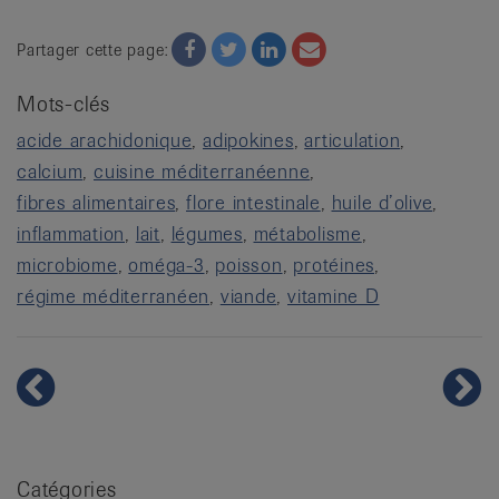
Facebook
Twitter
Twitter
Email
Partager cette page:
Mots-clés
acide arachidonique
adipokines
articulation
calcium
cuisine méditerranéenne
fibres alimentaires
flore intestinale
huile d’olive
inflammation
lait
légumes
métabolisme
microbiome
oméga-3
poisson
protéines
régime méditerranéen
viande
vitamine D
Catégories