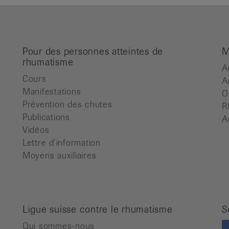
Pour des personnes atteintes de
M
rhumatisme
A
Cours
A
Manifestations
O
Prévention des chutes
R
Publications
A
Vidéos
Lettre d’information
Moyens auxiliaires
Ligue suisse contre le rhumatisme
S
Qui sommes-nous