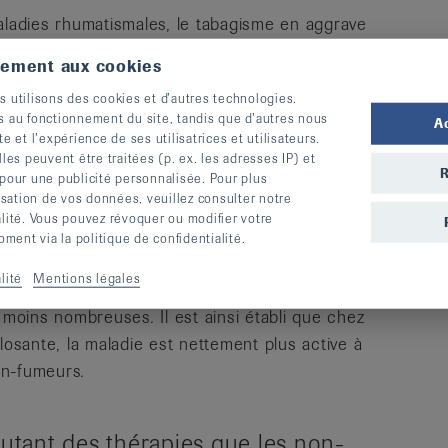
aladies rhumatismales, le tabagisme en aggrave
tement aux cookies
s utilisons des cookies et d’autres technologies.
ts de PR se plaignent davantage de leurs
s au fonctionnement du site, tandis que d’autres nous
A
ntes et présentent des atteintes articulaires
te et l’expérience de ses utilisatrices et utilisateurs.
es patients non-fumeurs. Ils ont par
s peuvent être traitées (p. ex. les adresses IP) et
R
 pour une publicité personnalisée. Pour plus
gésiques et d’autres médicaments – à des
lisation de vos données, veuillez consulter notre
ssumer de plus grands risques médicamenteux,
alité. Vous pouvez révoquer ou modifier votre
ets secondaires.
ent via la politique de confidentialité.
lité
Mentions légales
 rhumatismes inflammatoires, même si les
oins nombreuses. Il est ainsi établi que chez
losante, la maladie est nettement plus active à
on-fumeurs.
autant des thérapies que les non-