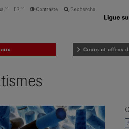
us
FR
Contraste
Recherche
naux
Cours et offres 
tismes
C