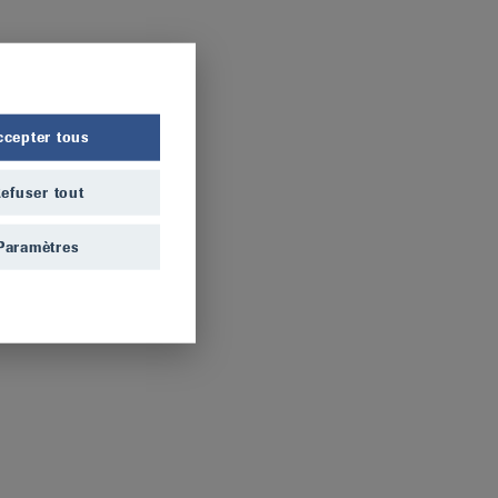
ccepter tous
efuser tout
Paramètres