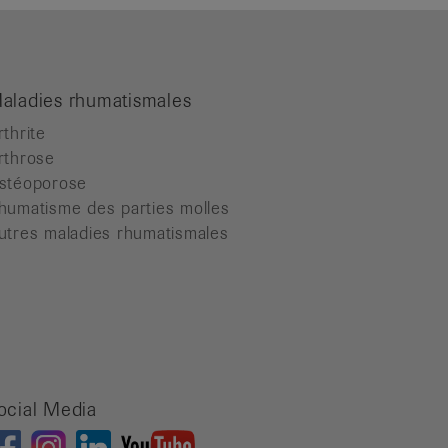
aladies rhumatismales
rthrite
rthrose
stéoporose
humatisme des parties molles
utres maladies rhumatismales
ocial Media