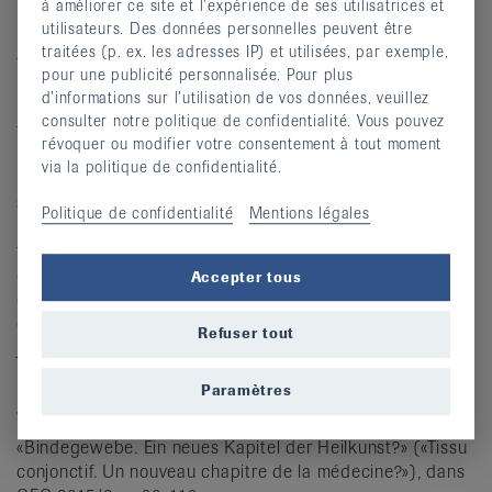
à améliorer ce site et l’expérience de ses utilisatrices et
Des fascias en forme
utilisateurs. Des données personnelles peuvent être
traitées (p. ex. les adresses IP) et utilisées, par exemple,
«Quand on ne bouge pas, on rouille». C’est ce qu’affirme
pour une publicité personnalisée. Pour plus
le spécialiste des fascias, Robert Schleip. Une activité
d’informations sur l’utilisation de vos données, veuillez
physique régulière stimule le remplacement par les
consulter notre politique de confidentialité. Vous pouvez
fibroblastes des anciennes cellules des fascias par de
révoquer ou modifier votre consentement à tout moment
nouvelles cellules plus élastiques. Sont particulièrement
via la politique de confidentialité.
bénéfiques les mouvements souples tels que sauter,
sautiller ou danser, ainsi que les étirements en chaîne.
Politique de confidentialité
Mentions légales
L’expression «en chaîne» signifie dans ce contexte qu’il ne
faut pas étirer seulement le mollet ou la cuisse (comme
dans les méthodes d’étirement conventionnelles), mais
Accepter tous
qu’il faut impliquer dans un même mouvement
d’étirement, par exemple, le bas du dos, les fessiers et les
Refuser tout
jambes jusqu’à la plante des pieds (fascia plantaire).
Paramètres
Source
«Bindegewebe. Ein neues Kapitel der Heilkunst?» («Tissu
conjonctif. Un nouveau chapitre de la médecine?»), dans