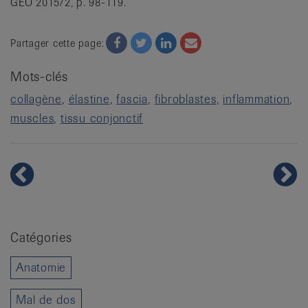
GEO 2015/2, p. 98-119.
Facebook
Twitter
Twitter
Email
Partager cette page:
Mots-clés
collagène
élastine
fascia
fibroblastes
inflammation
muscles
tissu conjonctif
Catégories
Anatomie
Mal de dos