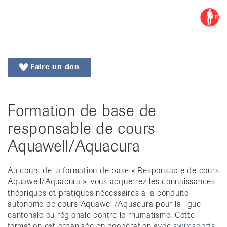
Aller
Aller
Menu
Recherche
Ligues
au
vers
menu
le
cantonales
principal
contenu
contre
Aller
Faire un don
à
le
la
rhumatisme
recherche
Formation de base de
Changer
|
de
responsable de cours
Organisations
région
Aquawell/Aquacura
Changer
nationales
de
de
langue:
Au cours de la formation de base « Responsable de cours
Aquawell/Aquacura », vous acquerrez les connaissances
de
patients
théoriques et pratiques nécessaires à la conduite
/
autonome de cours Aquawell/Aquacura pour la ligue
fr
cantonale ou régionale contre le rhumatisme. Cette
/
formation est organisée en coopération avec
swimsports
.