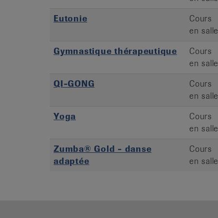
Eutonie
Cours
en sall
Gymnastique thérapeutique
Cours
en sall
QI-GONG
Cours
en sall
Yoga
Cours
en sall
Zumba® Gold - danse
Cours
adaptée
en sall