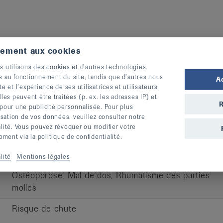
Recommandé en cas de
tement aux cookies
s utilisons des cookies et d’autres technologies.
Arthrite, Arthrose, Ostéoporose, Mal de dos,
s au fonctionnement du site, tandis que d’autres nous
A
Rhumatisme des parties molles
te et l’expérience de ses utilisatrices et utilisateurs.
s peuvent être traitées (p. ex. les adresses IP) et
R
 pour une publicité personnalisée. Pour plus
Arthrite, Arthrose, Ostéoporose, Mal de dos,
lisation de vos données, veuillez consulter notre
alité. Vous pouvez révoquer ou modifier votre
Rhumatisme des parties molles
ent via la politique de confidentialité.
lité
Mentions légales
Arthrite, Arthrose, Maladie de Bechterew,
Ostéoporose, Mal de dos, Rhumatisme des parties
molles
Risque de chute
e