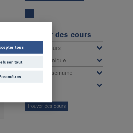
Trouver des cours
Type de cours
ccepter tous
Tableau clinique
efuser tout
Jour de la semaine
Paramètres
CP