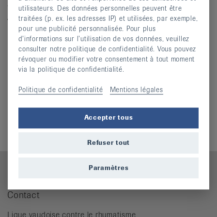
du lundi au jeudi : 8h30 - 12h / 13h30 - 17h
utilisateurs. Des données personnelles peuvent être
traitées (p. ex. les adresses IP) et utilisées, par exemple,
vendredi : 8h30 - 12h / après-midi fermé
pour une publicité personnalisée. Pour plus
d’informations sur l’utilisation de vos données, veuillez
Nous trouver
consulter notre politique de confidentialité. Vous pouvez
révoquer ou modifier votre consentement à tout moment
via la politique de confidentialité.
Politique de confidentialité
Mentions légales
Informations complémentaires
Accepter tous
Qui sommes-nous ?
Refuser tout
Paramètres
Contact
Ligue vaudoise contre le rhumatisme