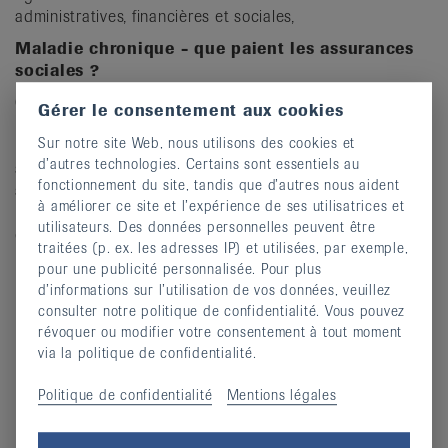
administratives, financières et sociales,
Maladie chronique - que paient les assurances
sociales ?
Guide des assurances sociales 2024
Gérer le consentement aux cookies
Régulièrement mis à jour, ce guide est une publication de
Sur notre site Web, nous utilisons des cookies et
la Ligue suisse conter le cancer, de la Ligue pulmonaire
d’autres technologies. Certains sont essentiels au
suisse, de la Société suisse du diabèe et de la Ligue
fonctionnement du site, tandis que d’autres nous aident
suisse contre le rhumatisme. Il s'agit d'un ouvrage de
à améliorer ce site et l’expérience de ses utilisatrices et
référence sur les sujets suivants relatifs aux maladies
utilisateurs. Des données personnelles peuvent être
chroniques :
traitées (p. ex. les adresses IP) et utilisées, par exemple,
Traitement médical
pour une publicité personnalisée. Pour plus
d’informations sur l’utilisation de vos données, veuillez
Soins ambulatoires
consulter notre politique de confidentialité. Vous pouvez
Aides et dispositifs de traitement
révoquer ou modifier votre consentement à tout moment
Mesures de réadaptation
via la politique de confidentialité.
Perte de revenus / indemnités journalières
Politique de confidentialité
Mentions légales
Pension d'invalidité / prestations complémentaires
Revendication des survivants.