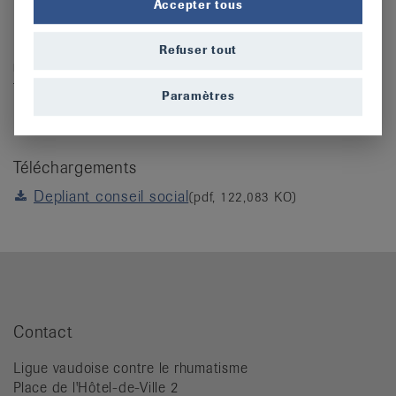
Accepter tous
Il est gratuit et téléchargeable sous
ce lien
Pour de plus amples renseignements ou pour un
Refuser tout
rendez-vous
, n'hésitez pas à
nous contacter
ou par
téléphone au 021 623 37 07.
Paramètres
Téléchargements
Depliant conseil social
(pdf, 122,083 KO)
Contact
Ligue vaudoise contre le rhumatisme
Place de l'Hôtel-de-Ville 2