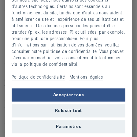
Sur notre site Web, nous utilisons des cookies et
Bienvenue à l'hôtel Florida, havre de tranquillité au cœur
d’autres technologies. Certains sont essentiels au
du Seeland !
fonctionnement du site, tandis que d’autres nous aident
Découvrez la douce région des Trois Lacs : un coin de
à améliorer ce site et l’expérience de ses utilisatrices et
utilisateurs. Des données personnelles peuvent être
paradis niché entre collines verdoyantes, vignobles, villes
traitées (p. ex. les adresses IP) et utilisées, par exemple,
historiques et rives paisibles. Cette région regorge de
pour une publicité personnalisée. Pour plus
belles possibilités d'excursion.
d’informations sur l’utilisation de vos données, veuillez
On y trouve à l'orée du village de Studen, tout proche de
consulter notre politique de confidentialité. Vous pouvez
Bienne, l'hôtel Florida sis dans un cadre idyllique et
révoquer ou modifier votre consentement à tout moment
calme, à côté d'une réserve naturelle.
via la politique de confidentialité.
Doté d'un fitness, sauna et bain vapeur, cet établissement
Politique de confidentialité
Mentions légales
se distingue par son restaurant tropical. Une oasis de
verdure exotique au bord d'un petit lac peuplé de
flamants roses et d'espèces d'oiseaux aquatiques ainsi
Accepter tous
que deux parcours de minigolf agrémentent aussi les
alentours.
Refuser tout
CHF 2'100.- (non-membre CHF 2'200.-) pension
complète, transport et animation compris
Paramètres
supplément chambre individuelle CHF 300.-