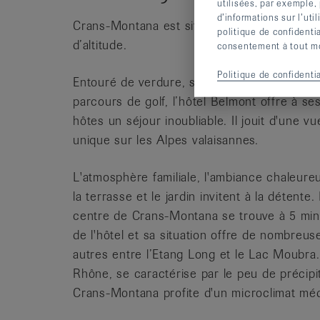
utilisées, par exemple,
d’informations sur l’uti
Crans-Montana est situé à 1'400 mètres
politique de confidenti
d’altitude.
consentement à tout mom
Politique de confidentia
Entouré de verdure, situé non loin d’un
parcours de golf, l’hôtel Belmont offre à se
hôtes un séjour inoubliable. Il jouit d'une vu
unique sur les Alpes valaisannes.
L'atmosphère familiale, l'ambiance chaleure
la terrasse et le jardin invitent à la détente.
centre de Crans-Montana se trouve à 5 min
de l'hôtel et sa situation offre de nombreus
autres entre l’Etang Long et le Lac Moubra. 
Rhône, se caractérise par le peu de précipi
Crans-Montana profite d'un microclimat méd