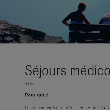
it
Séjours médico
lire
Pour qui ?
Les vacances à caractère médico-social org