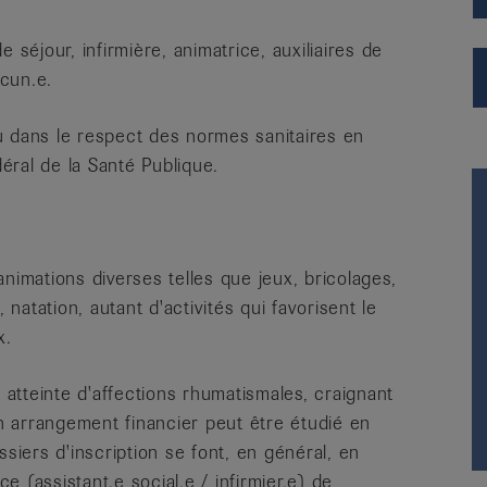
éjour, infirmière, animatrice, auxiliaires de
acun.e.
u dans le respect des normes sanitaires en
déral de la Santé Publique.
mations diverses telles que jeux, bricolages,
atation, autant d'activités qui favorisent le
x.
tteinte d'affections rhumatismales, craignant
Un arrangement financier peut être étudié en
ssiers d'inscription se font, en général, en
 (assistant.e social.e / infirmier.e) de