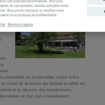
 pour une publicité personnalisée. Pour plus
lisation de vos données, veuillez consulter notre
alité. Vous pouvez révoquer ou modifier votre
ent via la politique de confidentialité.
lité
Mentions légales
s
e
use,
 Le
utes
es possibilités de promenades, citons entre
Le climat de la station qui domine la vallée du
tations et la douceur des températures.
iterranéen et d’un bon ensoleillement.