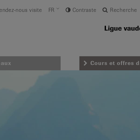
endez-nous visite
FR
Contraste
Recherche
naux
Cours et offres 