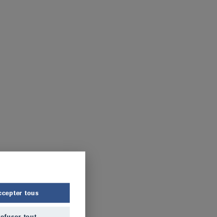
ccepter tous
efuser tout