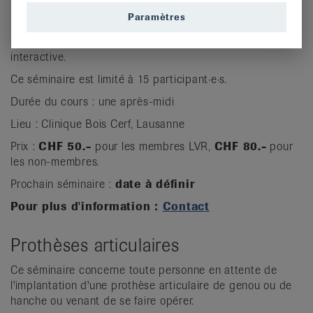
Mobilité, nutrition, équilibre, soins ... ce séminaire
Paramètres
permettra aux personnes concernées par une maladie
osseuse d'approfondir leurs connaissances de manière
interactive.
Ce séminaire est limité à 15 participant·e·s.
Durée du cours : une après-midi
Lieu : Clinique Bois Cerf, Lausanne
Prix :
CHF 50.-
pour les membres LVR,
CHF 80.-
pour
les non-membres.
Prochain séminaire :
date à définir
Pour plus d'information :
Contact
Prothèses articulaires
Ce séminaire concerne toute personne en attente de
l'implantation d'une prothèse articulaire de genou ou de
hanche ou venant de se faire opérer.