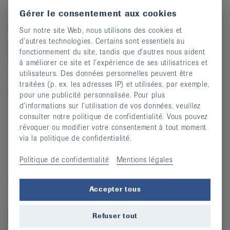
Pour se conformer "A vos souhaits"
Gérer le consentement aux cookies
Lorsque je pense à la perte de ma capacité de
discernement ou à la fin de vie, certaines questions
Sur notre site Web, nous utilisons des cookies et
deviennent incontournables. Savoir comment décharger
d’autres technologies. Certains sont essentiels au
ses proches et remplir au plus près de sa conscience ses
fonctionnement du site, tandis que d’autres nous aident
"Directives anticipées".
à améliorer ce site et l’expérience de ses utilisatrices et
utilisateurs. Des données personnelles peuvent être
Conférence
interactive
- maximum 20 participants,
traitées (p. ex. les adresses IP) et utilisées, par exemple,
organisée en respect des mesures sanitaires en vigueur.
pour une publicité personnalisée. Pour plus
d’informations sur l’utilisation de vos données, veuillez
Date à définir.
consulter notre politique de confidentialité. Vous pouvez
Pour plus d'info
Contact
révoquer ou modifier votre consentement à tout moment
via la politique de confidentialité.
Maladies osseuses
Politique de confidentialité
Mentions légales
Ce séminaire s'adresse à toutes les personnes
concernées par une maladie osseuse.
Accepter tous
Il ne s'agit pas d'une consultation médicale,
mais d'une plateforme d'information et
Refuser tout
d'échanges
.