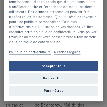
fonctionnement du site, tandis que d’autres nous aident
Rythmique Senior
à améliorer ce site et l’expérience de ses utilisatrices et
utilisateurs. Des données personnelles peuvent être
Type de
Cours en salle
traitées (p. ex. les adresses IP) et utilisées, par exemple,
cours
pour une publicité personnalisée. Pour plus
d’informations sur l’utilisation de vos données, veuillez
Recommandé
Arthrite, Arthrose, Hernie discale,
consulter notre politique de confidentialité. Vous pouvez
en cas de
Maladie de Bechterew,
révoquer ou modifier votre consentement à tout moment
via la politique de confidentialité.
Ostéoporose, Mal de dos, Risque
de chute, Rhumatisme des parties
Politique de confidentialité
Mentions légales
molles
Accepter tous
Active Backademy
Refuser tout
Type de
Cours en salle
cours
Paramètres
Recommandé
Arthrose, Hernie discale, Maladie
en cas de
de Bechterew, Mal de dos