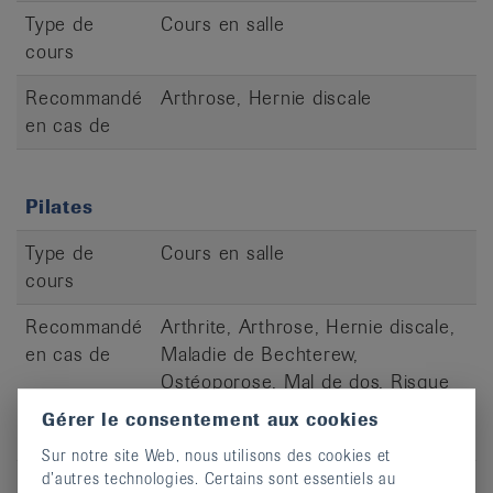
Type de
Cours en salle
cours
Recommandé
Arthrose, Hernie discale
en cas de
Pilates
Type de
Cours en salle
cours
Recommandé
Arthrite, Arthrose, Hernie discale,
en cas de
Maladie de Bechterew,
Ostéoporose, Mal de dos, Risque
de chute, Rhumatisme des parties
Gérer le consentement aux cookies
molles
Sur notre site Web, nous utilisons des cookies et
d’autres technologies. Certains sont essentiels au