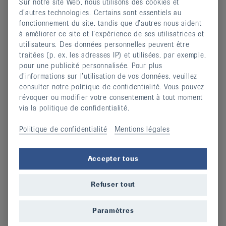
Sur notre site Web, nous utilisons des cookies et
d’autres technologies. Certains sont essentiels au
Informations complémentaires
fonctionnement du site, tandis que d’autres nous aident
à améliorer ce site et l’expérience de ses utilisatrices et
Devenir membre
utilisateurs. Des données personnelles peuvent être
Soutenir la LVR
traitées (p. ex. les adresses IP) et utilisées, par exemple,
Dons de condoléances
pour une publicité personnalisée. Pour plus
Assemblées générales
d’informations sur l’utilisation de vos données, veuillez
consulter notre politique de confidentialité. Vous pouvez
Je désire adhérer
révoquer ou modifier votre consentement à tout moment
via la politique de confidentialité.
Politique de confidentialité
Mentions légales
Je désire faire un don
Accepter tous
Statuts de la LVR
Refuser tout
Paramètres