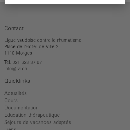
Contact
Ligue vaudoise contre le rhumatisme
Place de l'Hôtel-de-Ville 2
1110 Morges
Tél. 021 623 37 07
info@lvr.ch
Quicklinks
Actualités
Cours
Documentation
Education thérapeutique
Séjours de vacances adaptés
Liens