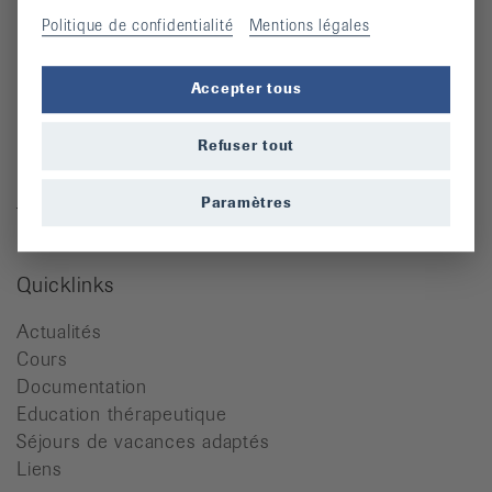
Politique de confidentialité
Mentions légales
Contact
Accepter tous
Ligue vaudoise contre le rhumatisme
Refuser tout
Place de l'Hôtel-de-Ville 2
1110 Morges
Paramètres
Tél. 021 623 37 07
info@lvr.ch
Quicklinks
Actualités
Cours
Documentation
Education thérapeutique
Séjours de vacances adaptés
Liens