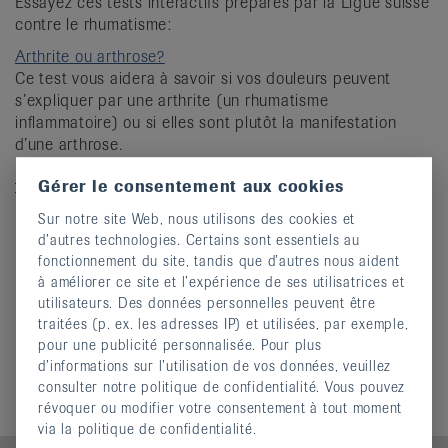
Essayez ces tests interactifs préparés par la Ligue suisse
it
contre le rhumatisme:
Arthrite ou arthrose?
Ce test vous aidera à savoir si vos douleurs peuvent
s’expliquer par une arthrite (un rhumatisme
inflammatoire) ou si elles sont plutôt la manifestation
d’une arthrose.
Calculateur de calcium
Gérer le consentement aux cookies
Test en ligne sur votre apport de calcium
Sur notre site Web, nous utilisons des cookies et
d’autres technologies. Certains sont essentiels au
fonctionnement du site, tandis que d’autres nous aident
à améliorer ce site et l’expérience de ses utilisatrices et
Informations complémentaires
utilisateurs. Des données personnelles peuvent être
Associations
traitées (p. ex. les adresses IP) et utilisées, par exemple,
pour une publicité personnalisée. Pour plus
Liens
d’informations sur l’utilisation de vos données, veuillez
Mise en garde
consulter notre politique de confidentialité. Vous pouvez
révoquer ou modifier votre consentement à tout moment
via la politique de confidentialité.