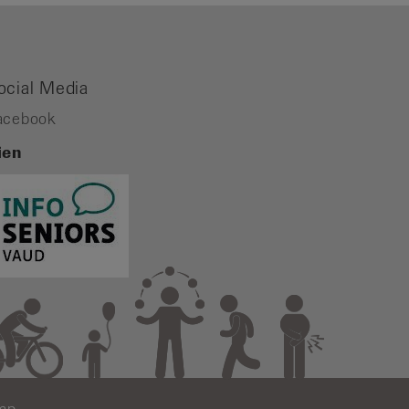
ocial Media
acebook
ien