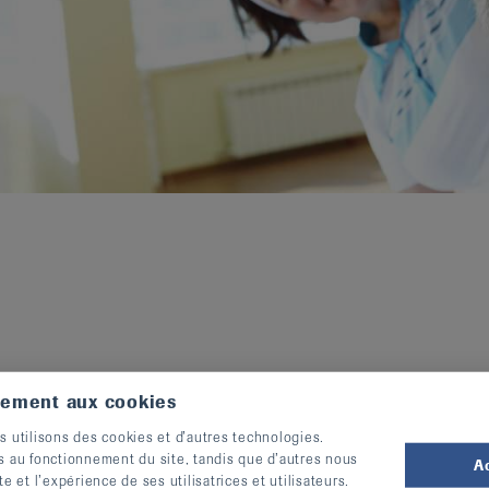
tement aux cookies
I
P)
s utilisons des cookies et d’autres technologies.
s au fonctionnement du site, tandis que d’autres nous
A
nte,
bechterew.ch
te et l’expérience de ses utilisatrices et utilisateurs.