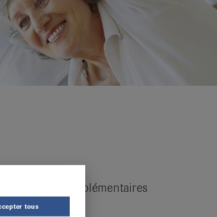
nformations complémentaires
Liens
ccepter tous