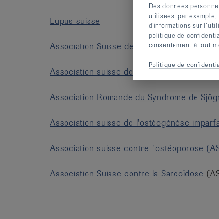
Des données personnelle
utilisées, par exemple,
Lupus suisse
d’informations sur l’uti
politique de confidenti
consentement à tout mom
Association Suisse des Sclérodermiques
Politique de confidentia
Association suisse des fibromyalgiques
(AS
Association Romande du Syndrome de Sjög
Association suisse de l'ostéogènèse imparfa
Association suisse contre l'ostéoporose (
Association Suisse contre la Sarcoïdose
(AS