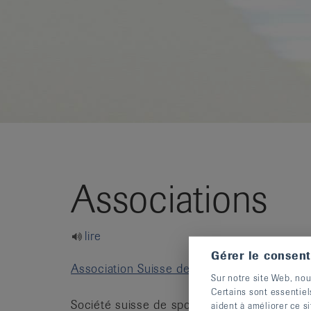
it
Associations
lire
Gérer le consen
Association Suisse des Polyarthritiques
(AS
Sur notre site Web, nou
Certains sont essentiel
Société suisse de spondylarthrite ankylosa
aident à améliorer ce si