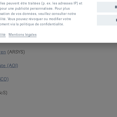
s peuvent être traitées (p. ex. les adresses IP) et
R
 pour une publicité personnalisée. Pour plus
lisation de vos données, veuillez consulter notre
alité. Vous pouvez révoquer ou modifier votre
ent via la politique de confidentialité.
lité
Mentions légales
FM)
ren
(ARSYS)
ite (AOI)
ASCO)
cS)