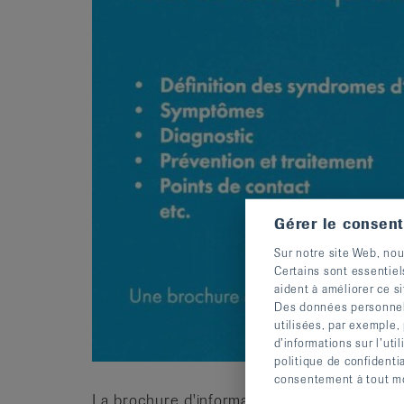
Gérer le consen
Sur notre site Web, nou
Certains sont essentiel
aident à améliorer ce si
Des données personnelle
utilisées, par exemple,
d’informations sur l’uti
politique de confidenti
consentement à tout mom
La brochure d'information fournit une vue 