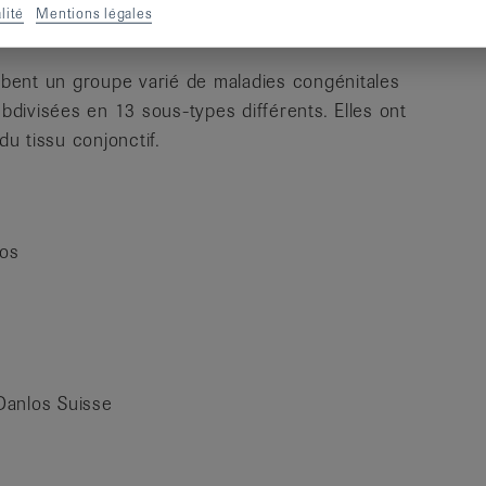
lité
Mentions légales
ssionnels.
bent un groupe varié de maladies congénitales
ubdivisées en 13 sous-types différents. Elles ont
u tissu conjonctif.
los
 Danlos Suisse