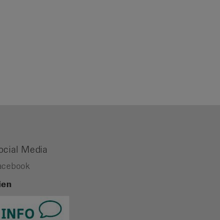
ocial Media
acebook
ien