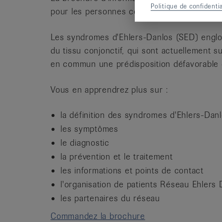
Politique de confidentia
pour les personnes concernées et les profe
Les syndromes d'Ehlers-Danlos (SED) englo
du tissu conjonctif, qui sont actuellement s
en commun une prédisposition défavorable d
Vous en apprendrez plus sur :
la définition des syndromes d'Ehlers-Dan
les symptômes
le diagnostic
la prévention et le traitement
les informations et points de contact
l'organisation de patients Réseau Ehlers
les partenaires du réseau
Commandez la brochure