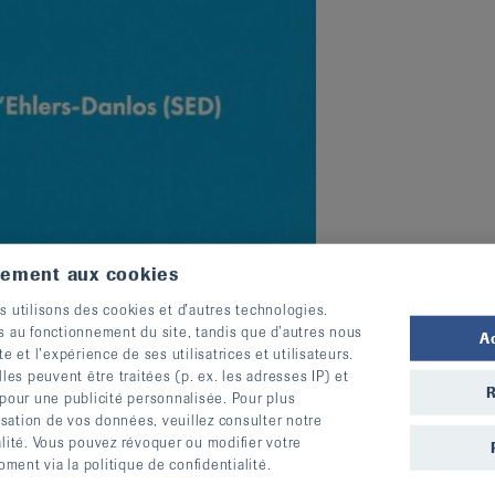
tement aux cookies
s utilisons des cookies et d’autres technologies.
s au fonctionnement du site, tandis que d’autres nous
A
te et l’expérience de ses utilisatrices et utilisateurs.
s peuvent être traitées (p. ex. les adresses IP) et
R
 pour une publicité personnalisée. Pour plus
lisation de vos données, veuillez consulter notre
alité. Vous pouvez révoquer ou modifier votre
ent via la politique de confidentialité.
d'ensemble précieuse et peut servir de guide