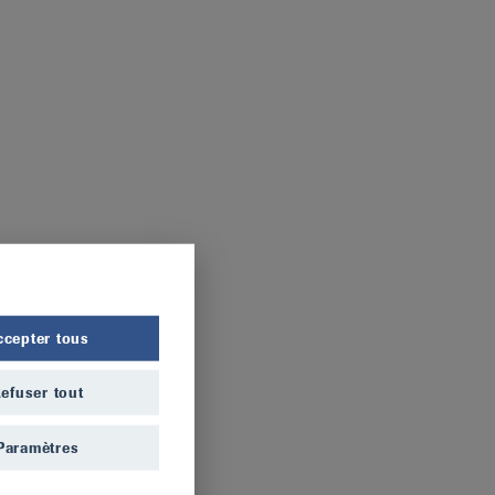
ccepter tous
efuser tout
Paramètres