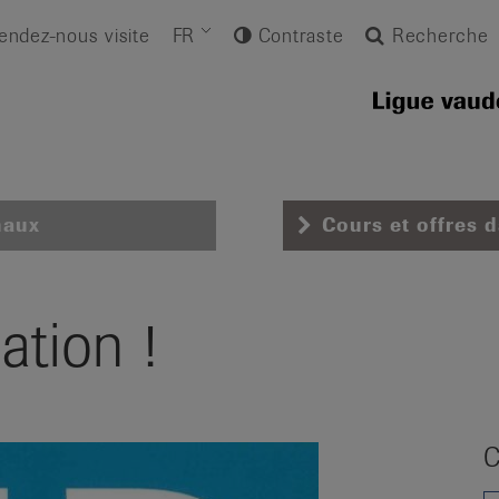
endez-nous visite
FR
Contraste
Recherche
naux
Cours et offres 
ation !
C