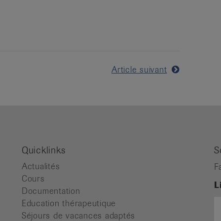
Article suivant
Quicklinks
S
Actualités
F
Cours
L
Documentation
Education thérapeutique
Séjours de vacances adaptés