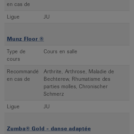
en cas de
Ligue
JU
Munz Floor ®
Type de
Cours en salle
cours
Recommandé
Arthrite, Arthrose, Maladie de
en cas de
Bechterew, Rhumatisme des
parties molles, Chronischer
Schmerz
Ligue
JU
Zumba® Gold - danse adaptée