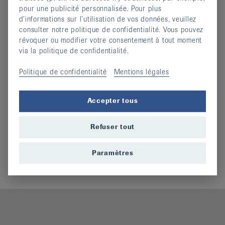
pour une publicité personnalisée. Pour plus
Historique de la Ligue neuchâteloise
d’informations sur l’utilisation de vos données, veuillez
consulter notre politique de confidentialité. Vous pouvez
contre le rhumatisme
révoquer ou modifier votre consentement à tout moment
via la politique de confidentialité.
1967 - 2017
Politique de confidentialité
Mentions légales
Historique
(docx, 97,187 KO)
Accepter tous
Informations complémentaires
Refuser tout
Comité
Administration et comptabilité
Paramètres
Responsables de cours