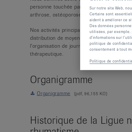
personne touchée par une maladie rhumatism
Sur notre site Web, nou
Certains sont essentiel
arthrose, ostéoporose, arthrite, autres malad
aident à améliorer ce si
Des données personnelle
Nos activités principales sont l'organisatio
utilisées, par exemple,
distribution de moyens auxiliaires et de bro
d’informations sur l’uti
politique de confidenti
l'organisation de journées d'informations e
consentement à tout mom
thérapeutique.
Politique de confidentia
Organigramme
Organigramme
(pdf, 96,155 KO)
Historique de la Ligue 
rhumatisme