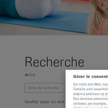
it
Recherche
lire
Gérer le consen
Sur notre site Web, nou
Certains sont essentiel
aident à améliorer ce si
Des données personnelle
Veuillez saisir un mot-clé.
utilisées, par exemple,