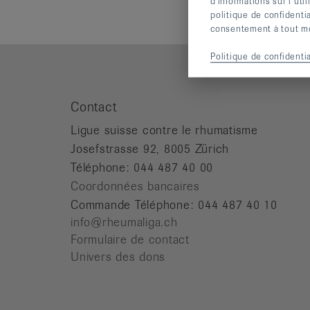
d’informations sur l’uti
politique de confidenti
consentement à tout mom
Politique de confidentia
Contact
Ligue suisse contre le rhumatisme
Josefstrasse 92, 8005 Zürich
Téléphone: 044 487 40 00
Coordonnées bancaires
Commande Téléphone: 044 487 40 10
info@rheumaliga.ch
Formulaire de contact
Univers des dons