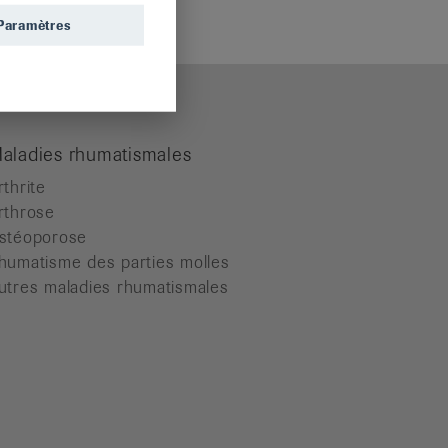
isposition.
Paramètres
aladies rhumatismales
rthrite
rthrose
stéoporose
humatisme des parties molles
utres maladies rhumatismales