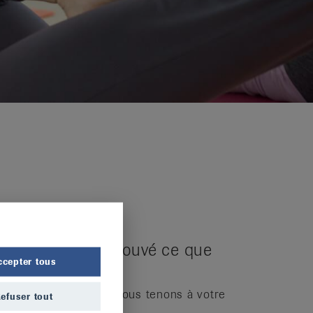
ous n’avez pas trouvé ce que
ccepter tous
ous recherchez?
ontactez-nous.
Nous nous tenons à votre
efuser tout