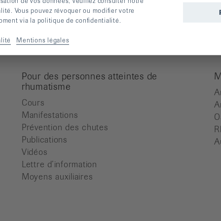
d
lisation de vos données, veuillez consulter notre
alité. Vous pouvez révoquer ou modifier votre
ent via la politique de confidentialité.
lité
Mentions légales
Pour des personnes atteintes de
M
rhumatisme
A
Cours
A
Manifestations
O
Prévention des chutes
R
Publications
A
Vidéos
Lettre d’information
Moyens auxiliaires