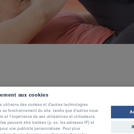
tement aux cookies
s utilisons des cookies et d’autres technologies.
V
Recherche
s au fonctionnement du site, tandis que d’autres nous
A
v
te et l’expérience de ses utilisatrices et utilisateurs.
s peuvent être traitées (p. ex. les adresses IP) et
C
R
 pour une publicité personnalisée. Pour plus