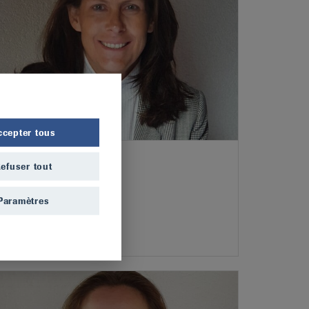
ccepter tous
Isabelle Jeanfavre
efuser tout
Secrétaire générale
Paramètres
032 913 22 77
Phone
Ecrire un e-mail
Email