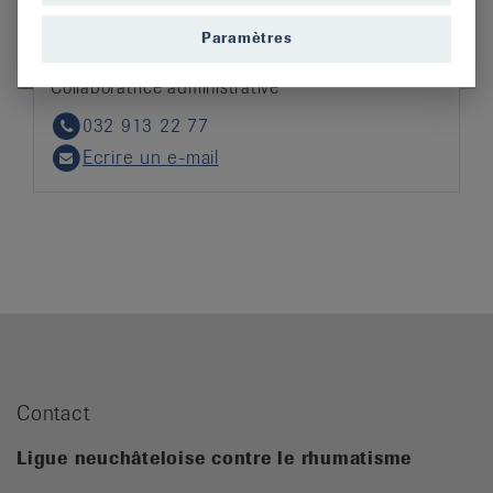
Paramètres
Elia Jeanfavre
Collaboratrice administrative
032 913 22 77
Phone
Ecrire un e-mail
Email
Contact
Ligue neuchâteloise contre le rhumatisme