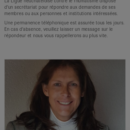
La Ligue neuchâteloise contre le rhumatisme dispose
it
d'un secrétariat pour répondre aux demandes de ses
membres ou aux personnes et institutions intéressées.
Une permanence téléphonique est assurée tous les jours.
En cas d'absence, veuillez laisser un message sur le
répondeur et nous vous rappellerons au plus vite.