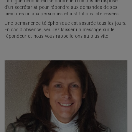
La Ligue neuchâteloise contre le rhumatisme dispose
it
d'un secrétariat pour répondre aux demandes de ses
membres ou aux personnes et institutions intéressées.
Une permanence téléphonique est assurée tous les jours.
En cas d'absence, veuillez laisser un message sur le
répondeur et nous vous rappellerons au plus vite.