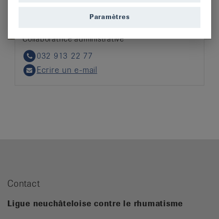
Paramètres
Elia Jeanfavre
Collaboratrice administrative
032 913 22 77
Phone
Ecrire un e-mail
Email
Contact
Ligue neuchâteloise contre le rhumatisme