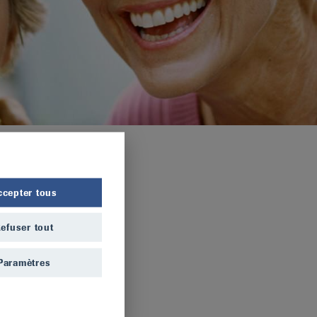
ccepter tous
efuser tout
Paramètres