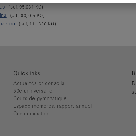
eds
(pdf, 95,634 KO)
ins
(pdf, 90,204 KO)
uacura
(pdf, 111,386 KO)
Quicklinks
B
Actualités et conseils
B
50e anniversaire
s
Cours de gymnastique
Espace membres, rapport annuel
Communication