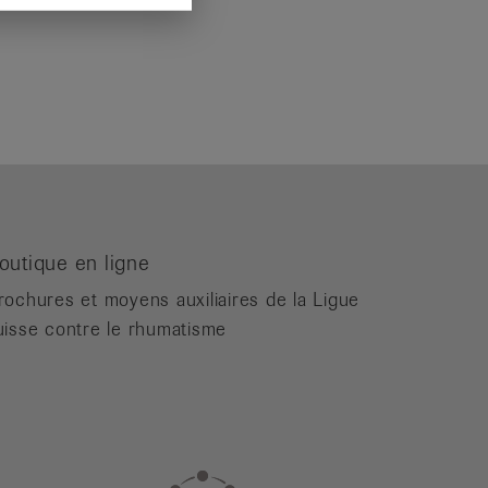
outique en ligne
rochures et moyens auxiliaires de la Ligue
uisse contre le rhumatisme