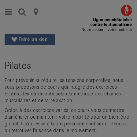
Aller
Aller
Menu
Recherche
Ligues
au
vers
menu
le
cantonales
principal
contenu
contre
Aller
Faire un don
à
le
la
rhumatisme
recherche
Pilates
Changer
|
de
Organisations
région
Pour prévenir et réduire les tensions corporelles, nous
vous proposons ce cours qui intègre des exercices
Changer
nationales
Pilates, des étirements selon la méthode des chaînes
de
musculaires et de la relaxation.
de
langue:
de
Grâce à des exercices variés, ce cours vous permettra
patients
d'améliorer ou maintenir votre mobilité pour un bien-être
/
global. Il s'adresse à toute personne souhaitant découvrir
fr
ou retrouver l'aisance dans le mouvement.
/