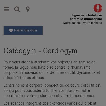
Aller
Aller
Menu
Recherche
Ligues
au
vers
menu
le
cantonales
principal
contenu
contre
Aller
Faire un don
à
le
la
rhumatisme
recherche
Ostéogym - Cardiogym
Changer
|
de
Organisations
région
Pour vous aider à atteindre vos objectifs de remise en
forme, la Ligue neuchâteloise contre le rhumatisme
Changer
nationales
propose un nouveau cours de fitness actif, dynamique et
de
adapté à toutes et tous.
de
langue:
de
L’entraînement corporel complet de ce cours collectif est
patients
conçu pour vous aider à tonifier vos muscles, votre
/
coordination, votre endurance et votre force de base.
fr
/
Les séances intègrent des exercices variés qui ciblent