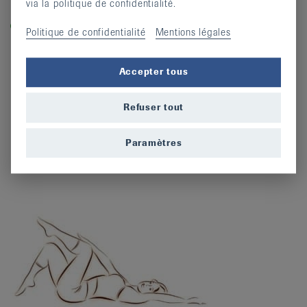
via la politique de confidentialité.
Légende
Dans les cours labellisés «equilibre-en-marche.ch», vous
Politique de confidentialité
Mentions légales
entraînez la force, l’équilibre et la dynamique et prévenez
ainsi les chutes.
Accepter tous
Refuser tout
Paramètres