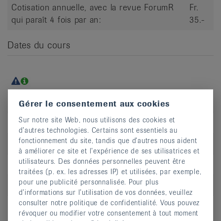
Cotisation annuelle, avec la revue ForumR
Fr.
qui paraît 4 fois par an:
35.-
Dates du cours
Jour
je
Gérer le consentement aux cookies
Sur notre site Web, nous utilisons des cookies et
Heure
15:45 - 16:45
d’autres technologies. Certains sont essentiels au
fonctionnement du site, tandis que d’autres nous aident
Adresse
Rue de la Treille 4
à améliorer ce site et l’expérience de ses utilisatrices et
utilisateurs. Des données personnelles peuvent être
CP
2000
traitées (p. ex. les adresses IP) et utilisées, par exemple,
pour une publicité personnalisée. Pour plus
Lieu
Neuchâtel
d’informations sur l’utilisation de vos données, veuillez
consulter notre politique de confidentialité. Vous pouvez
S’inscrire
révoquer ou modifier votre consentement à tout moment