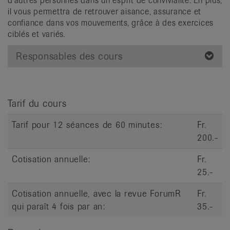
d'autres personnes dans un esprit de convivialité. En plus,
it
il vous permettra de retrouver aisance, assurance et
confiance dans vos mouvements, grâce à des exercices
ciblés et variés.
Responsables des cours
Tarif du cours
Tarif pour 12 séances de 60 minutes:
Fr.
200.-
Cotisation annuelle:
Fr.
25.-
Cotisation annuelle, avec la revue ForumR
Fr.
qui paraît 4 fois par an:
35.-