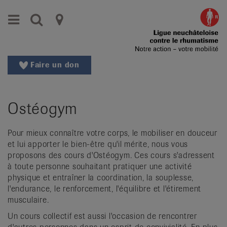
Aller
Aller
Menu
Recherche
Ligues
au
vers
menu
le
cantonales
principal
contenu
contre
Aller
Faire un don
à
le
la
rhumatisme
recherche
Ostéogym
Changer
|
de
Organisations
région
Pour mieux connaître votre corps, le mobiliser en douceur
et lui apporter le bien-être qu'il mérite, nous vous
Changer
nationales
proposons des cours d'Ostéogym. Ces cours s'adressent
de
à toute personne souhaitant pratiquer une activité
de
langue:
physique et entraîner la coordination, la souplesse,
de
patients
l'endurance, le renforcement, l'équilibre et l'étirement
/
musculaire.
fr
Un cours collectif est aussi l'occasion de rencontrer
/