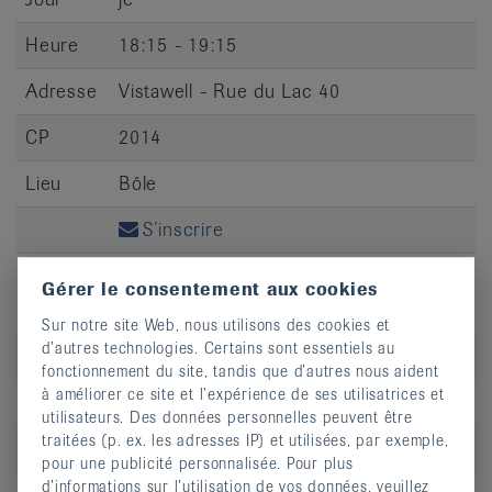
Heure
18:15 - 19:15
Adresse
Vistawell - Rue du Lac 40
CP
2014
Lieu
Bôle
S’inscrire
Gérer le consentement aux cookies
Sur notre site Web, nous utilisons des cookies et
d’autres technologies. Certains sont essentiels au
Jour
ve
fonctionnement du site, tandis que d’autres nous aident
à améliorer ce site et l’expérience de ses utilisatrices et
Heure
10:00 - 11:00
utilisateurs. Des données personnelles peuvent être
traitées (p. ex. les adresses IP) et utilisées, par exemple,
Adresse
Ancienne Poste, Salle 205
pour une publicité personnalisée. Pour plus
d’informations sur l’utilisation de vos données, veuillez