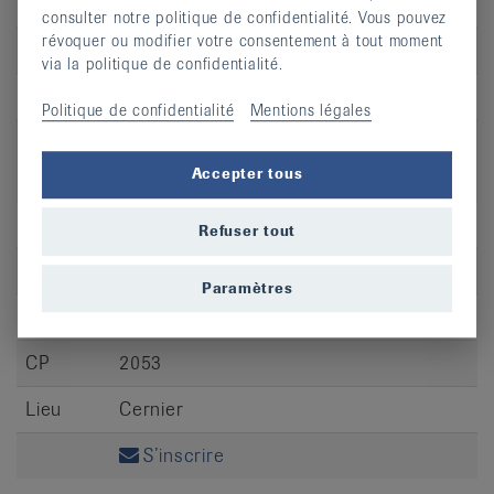
CP
2400
consulter notre politique de confidentialité. Vous pouvez
révoquer ou modifier votre consentement à tout moment
Lieu
Le Locle
via la politique de confidentialité.
S’inscrire
Politique de confidentialité
Mentions légales
Accepter tous
Jour
ma
Refuser tout
Heure
09:30 - 10:30
Paramètres
Adresse
Rue Comble Emine 1 (Zenith Physio)
CP
2053
Lieu
Cernier
S’inscrire