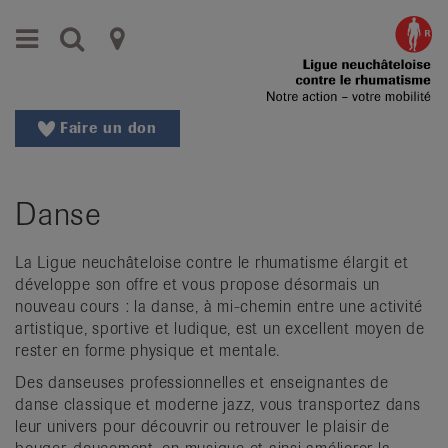
Aller
Aller
Menu
Recherche
Ligues
au
vers
menu
le
cantonales
principal
contenu
contre
Aller
Faire un don
à
le
la
rhumatisme
recherche
Danse
Changer
|
de
Organisations
région
La Ligue neuchâteloise contre le rhumatisme élargit et
développe son offre et vous propose désormais un
Changer
nationales
nouveau cours : la danse, à mi-chemin entre une activité
de
artistique, sportive et ludique, est un excellent moyen de
de
langue:
rester en forme physique et mentale.
de
patients
Des danseuses professionnelles et enseignantes de
/
danse classique et moderne jazz, vous transportez dans
fr
leur univers pour découvrir ou retrouver le plaisir de
/