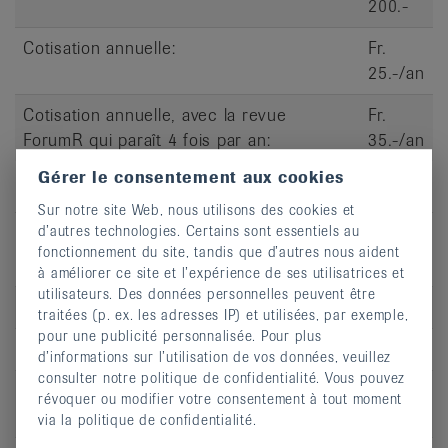
200.-
Cotisation annuelle:
Fr.
25.-/an
Cotisation annuelle, avec la revue
Fr.
ForumR qui paraît 4 fois par an:
35.-/an
Gérer le consentement aux cookies
Dates du cours
Sur notre site Web, nous utilisons des cookies et
d’autres technologies. Certains sont essentiels au
fonctionnement du site, tandis que d’autres nous aident
à améliorer ce site et l’expérience de ses utilisatrices et
utilisateurs. Des données personnelles peuvent être
Jour
lu
traitées (p. ex. les adresses IP) et utilisées, par exemple,
pour une publicité personnalisée. Pour plus
Heure
10:00 - 11:00
d’informations sur l’utilisation de vos données, veuillez
consulter notre politique de confidentialité. Vous pouvez
Adresse
Ecole de danse Hélène Cazes, Allée
révoquer ou modifier votre consentement à tout moment
des Erables 4
via la politique de confidentialité.