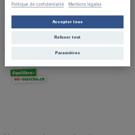
CP
2053
Politique de confidentialité
Mentions légales
Lieu
Cernier
Accepter tous
S’inscrire
Refuser tout
Légende
Dans les cours labellisés «equilibre-en-marche.ch», vous
Paramètres
entraînez la force, l’équilibre et la dynamique et prévenez
ainsi les chutes.