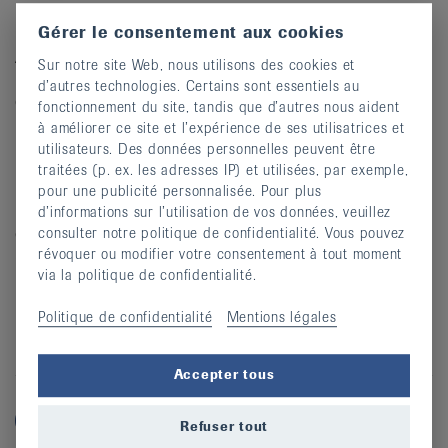
L'événement "Équilibre en marche"
Gérer le consentement aux cookies
Ateliers et conseils pratiques destinés aux seniors pour
Sur notre site Web, nous utilisons des cookies et
bouger et prévenir les chutes. Journée gratuite organisée
d’autres technologies. Certains sont essentiels au
en collaboration avec le Service cantonal de la santé
fonctionnement du site, tandis que d’autres nous aident
publique, Pro Senectute Arc Jurassien et AROSS.
à améliorer ce site et l’expérience de ses utilisatrices et
utilisateurs. Des données personnelles peuvent être
Plus d'information :
Cliquer ici
traitées (p. ex. les adresses IP) et utilisées, par exemple,
pour une publicité personnalisée. Pour plus
Renseignement et inscription auprès de Pro Senectute
d’informations sur l’utilisation de vos données, veuillez
du lundi au vendredi entre 9h00 et 11h30 : tél. 032 886
consulter notre politique de confidentialité. Vous pouvez
révoquer ou modifier votre consentement à tout moment
83 00
via la politique de confidentialité.
Politique de confidentialité
Mentions légales
Facebook
Twitter
Twitter
Email
Partager cette page:
Accepter tous
Refuser tout