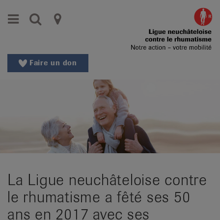
Aller
Aller
Menu
Recherche
Ligues
au
vers
menu
le
cantonales
principal
contenu
contre
Aller
Faire un don
à
le
la
rhumatisme
recherche
Changer
|
de
Organisations
région
Changer
nationales
de
de
langue:
La Ligue neuchâteloise contre
de
patients
/
le rhumatisme a fêté ses 50
fr
ans en 2017 avec ses
/