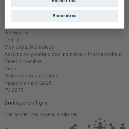
Refuser tout
Cours
Paramètres
Dons
Manifestations
Partenaires
Comité
Moniteurs, Monitrices
Assemblée générale des membres - Procès-verbaux
Devenir membre
Dons
Protection des données
Rapport annuel 2025
PV 2025
Boutique en ligne
Commander des moyens auxiliaires