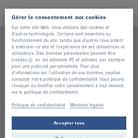
it
Gérer le consentement aux cookies
Sur notre site Web, nous utilisons des cookies et
d’autres technologies. Certains sont essentiels au
fonctionnement du site, tandis que d’autres nous aident
à améliorer ce site et l’expérience de ses utilisatrices et
Contact
utilisateurs. Des données personnelles peuvent être
traitées (p. ex. les adresses IP) et utilisées, par exemple,
Ligue jurassienne contre le rhumatisme
pour une publicité personnalisée. Pour plus
Rue des Tanneurs 7
d’informations sur l’utilisation de vos données, veuillez
consulter notre politique de confidentialité. Vous pouvez
2900 Porrentruy
révoquer ou modifier votre consentement à tout moment
Téléphone : 032 466 63 61
via la politique de confidentialité.
Mardi 8h00 - 11h30 / 13h30 - 17h00
Politique de confidentialité
Mentions légales
Vendredi 8h00 - 11h30
ljcr@bluewin.ch
Accepter tous
Quicklinks