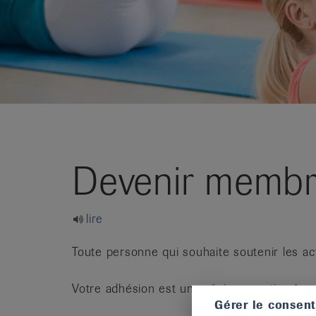
it
Devenir memb
lire
Toute personne qui souhaite soutenir les ac
Votre adhésion est un précieux soutien !
Gérer le consen