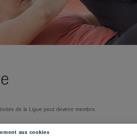
re
tivités de la Ligue peut devenir membre.
tement aux cookies