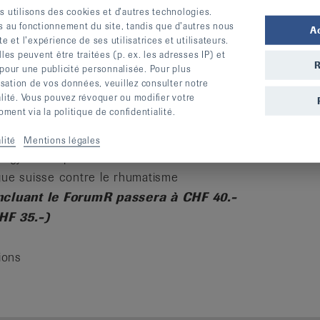
s utilisons des cookies et d’autres technologies.
s au fonctionnement du site, tandis que d’autres nous
A
te et l’expérience de ses utilisatrices et utilisateurs.
s peuvent être traitées (p. ex. les adresses IP) et
R
 pour une publicité personnalisée. Pour plus
lisation de vos données, veuillez consulter notre
alité. Vous pouvez révoquer ou modifier votre
ent via la politique de confidentialité.
 :
lité
Mentions légales
de gymnastique
ligue suisse contre le rhumatisme
incluant le ForumR passera à CHF 40.-
HF 35.-)
ions