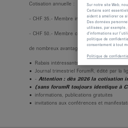
Cotisation annuelle :
Sur notre site Web, nou
Certains sont essentiel
aident à améliorer ce si
- CHF 35.- Membre individuel
Des données personnelle
utilisées, par exemple,
- CHF 50.- Membre couple
d’informations sur l’uti
politique de confidenti
consentement à tout mom
de nombreux avantages vous seront offerts
Politique de confidentia
Rabais intéressants sur tous nos cours 
Journal trimestriel ForumR, édité par la 
-
Attention : dès 2026 la cotisation 
(sans forumR toujours identique à C
informations, publications gratuites
invitations aux conférences et manifestat