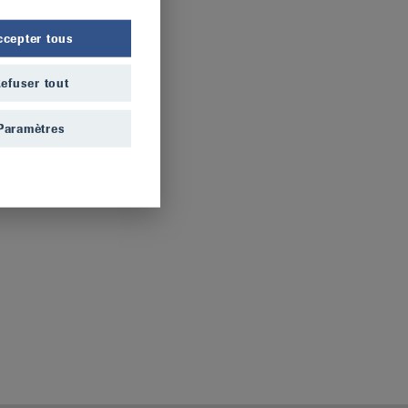
ccepter tous
efuser tout
Paramètres