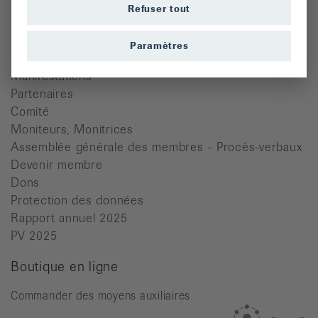
Quicklinks
Refuser tout
Cours
Paramètres
Dons
Manifestations
Partenaires
Comité
Moniteurs, Monitrices
Assemblée générale des membres - Procès-verbaux
Devenir membre
Dons
Protection des données
Rapport annuel 2025
PV 2025
Boutique en ligne
Commander des moyens auxiliaires