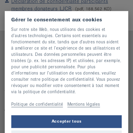
Declaration de confidentialite participants
it
membres donateurs LJCR
(pdf, 188,562 KO)
Gérer le consentement aux cookies
Sur notre site Web, nous utilisons des cookies et
d’autres technologies. Certains sont essentiels au
fonctionnement du site, tandis que d’autres nous aident
à améliorer ce site et l’expérience de ses utilisatrices et
utilisateurs. Des données personnelles peuvent être
Contact
traitées (p. ex. les adresses IP) et utilisées, par exemple,
pour une publicité personnalisée. Pour plus
Ligue jurassienne contre le rhumatisme
d’informations sur l’utilisation de vos données, veuillez
Rue des Tanneurs 7
consulter notre politique de confidentialité. Vous pouvez
2900 Porrentruy
révoquer ou modifier votre consentement à tout moment
Téléphone : 032 466 63 61
via la politique de confidentialité.
Politique de confidentialité
Mentions légales
Mardi 8h00 - 11h30 / 13h30 - 17h00
Vendredi 8h00 - 11h30
Accepter tous
ljcr@bluewin.ch