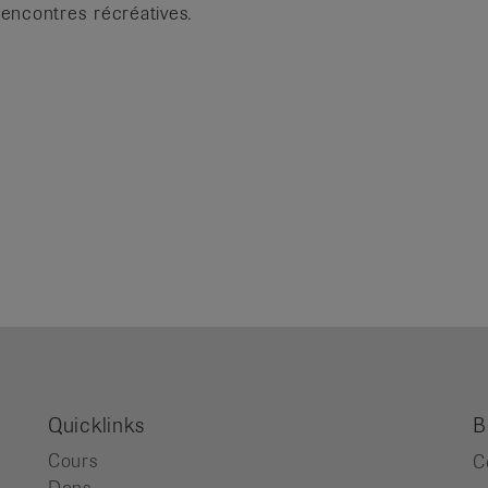
encontres récréatives.
Quicklinks
B
Cours
C