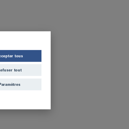
ccepter tous
efuser tout
Paramètres