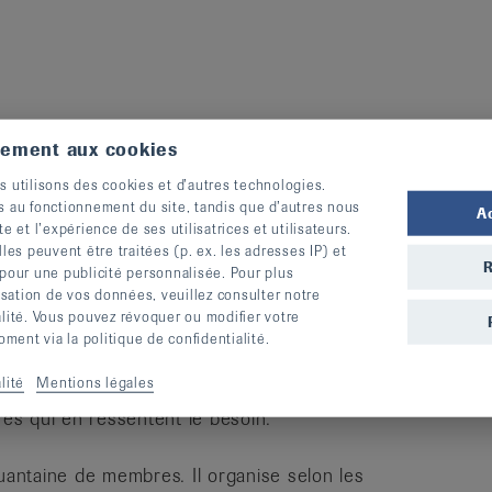
:
tement aux cookies
lémont
s utilisons des cookies et d’autres technologies.
s au fonctionnement du site, tandis que d’autres nous
A
te et l’expérience de ses utilisatrices et utilisateurs.
s peuvent être traitées (p. ex. les adresses IP) et
R
 pour une publicité personnalisée. Pour plus
PAJ
lisation de vos données, veuillez consulter notre
alité. Vous pouvez révoquer ou modifier votre
ent via la politique de confidentialité.
lité
Mentions légales
iquer, de transmettre des informations et de
s qui en ressentent le besoin.
antaine de membres. Il organise selon les