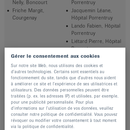
Nelly, Boncourt
Porrentruy
Friche Margit,
Jacquemin Léane,
Courgenay
Hôpital Porrentruy
Lando Fabien, Hôpital
Porrentruy
Liétard Pierre, Hôpital
Porrentruy
Gérer le consentement aux cookies
Urbanik Isabelle,
Hôpital Porrentruy
Sur notre site Web, nous utilisons des cookies et
d’autres technologies. Certains sont essentiels au
fonctionnement du site, tandis que d’autres nous aident
à améliorer ce site et l’expérience de ses utilisatrices et
8. GYM PISCINE ST-CHARLES PORRENTRUY
utilisateurs. Des données personnelles peuvent être
traitées (p. ex. les adresses IP) et utilisées, par exemple,
pour une publicité personnalisée. Pour plus
d’informations sur l’utilisation de vos données, veuillez
Glauser Figueiredo
Glauser Figueiredo
consulter notre politique de confidentialité. Vous pouvez
Nelly, Boncourt
Nelly, Boncourt
révoquer ou modifier votre consentement à tout moment
Friche Margit,
via la politique de confidentialité.