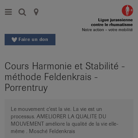
Aller
Aller
Menu
Recherche
Ligues
au
vers
menu
le
cantonales
principal
contenu
contre
Aller
Faire un don
à
le
la
rhumatisme
recherche
Cours Harmonie et Stabilité -
Changer
|
de
méthode Feldenkrais -
Organisations
région
Porrentruy
Changer
nationales
de
de
langue:
Le mouvement c'est la vie. La vie est un
de
patients
processus. AMELIORER LA QUALITE DU
/
MOUVEMENT améliore la qualité de la vie elle-
fr
même . Mosché Feldenkrais
/