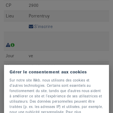
CP
2900
Lieu
Porrentruy
S’inscrire
Jour
ve
Heure
15:45 - 16:30
Gérer le consentement aux cookies
Adresse
Piscine St-Charles, route de Belfort
Sur notre site Web, nous utilisons des cookies et
d’autres technologies. Certains sont essentiels au
CP
2900
fonctionnement du site, tandis que d’autres nous aident
à améliorer ce site et l’expérience de ses utilisatrices et
Lieu
Porrentruy
utilisateurs. Des données personnelles peuvent être
traitées (p. ex. les adresses IP) et utilisées, par exemple,
S’inscrire
pour une publicité personnalisée. Pour plus