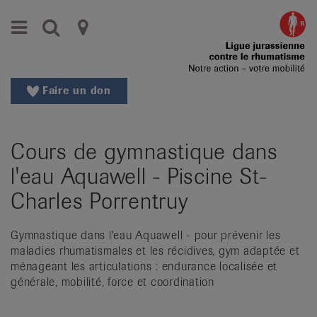
Aller
Aller
Menu
Recherche
Ligues
au
vers
menu
le
cantonales
principal
contenu
contre
Aller
Faire un don
à
le
la
rhumatisme
recherche
Cours de gymnastique dans
Changer
|
de
l'eau Aquawell - Piscine St-
Organisations
région
Charles Porrentruy
Changer
nationales
de
de
Gymnastique dans l'eau Aquawell - pour prévenir les
langue:
maladies rhumatismales et les récidives, gym adaptée et
de
patients
ménageant les articulations : endurance localisée et
/
générale, mobilité, force et coordination
fr
/