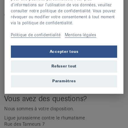
d’informations sur l’utilisation de vos données, veuillez
Légende
consulter notre politique de confidentialité. Vous pouvez
Dans les cours labellisés «equilibre-en-marche.ch», vous
révoquer ou modifier votre consentement à tout moment
entraînez la force, l’équilibre et la dynamique et prévenez
via la politique de confidentialité.
ainsi les chutes.
Politique de confidentialité
Mentions légales
Accepter tous
Refuser tout
Paramètres
Vous avez des questions?
Nous sommes à votre disposition.
Ligue jurassienne contre le rhumatisme
Rue des Tanneurs 7