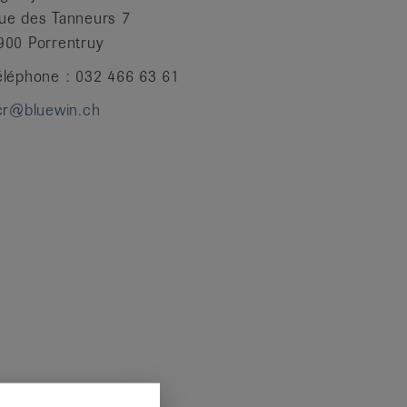
ue des Tanneurs 7
900 Porrentruy
éléphone : 032 466 63 61
jcr@bluewin.ch