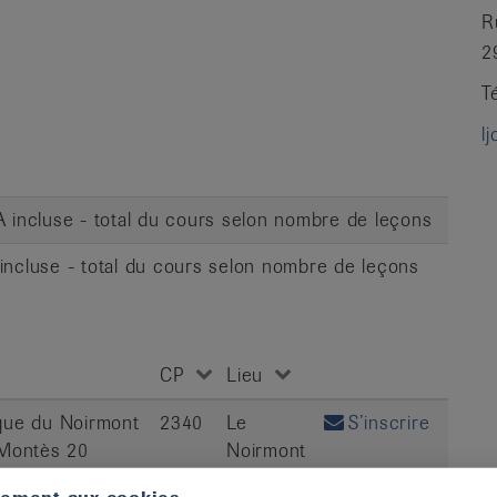
R
2
T
l
VA incluse - total du cours selon nombre de leçons
 incluse - total du cours selon nombre de leçons
CP
Lieu
ique du Noirmont
2340
Le
S’inscrire
Montès 20
Noirmont