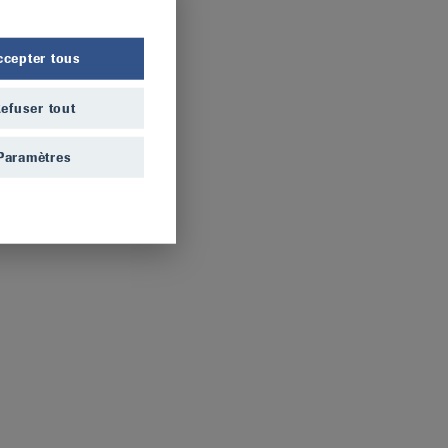
ccepter tous
efuser tout
Paramètres