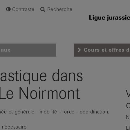
Contraste
Recherche
naux
Cours et offres 
astique dans
 Le Noirmont
e et générale - mobilité - force - coordination.
N
s nécessaire
L