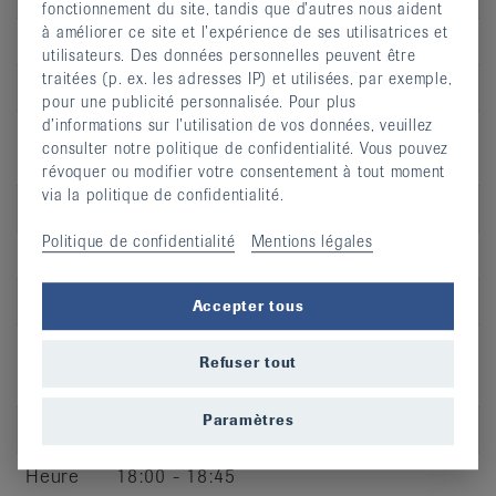
fonctionnement du site, tandis que d’autres nous aident
à améliorer ce site et l’expérience de ses utilisatrices et
Jour
me
utilisateurs. Des données personnelles peuvent être
traitées (p. ex. les adresses IP) et utilisées, par exemple,
Heure
19:05 - 19:50
pour une publicité personnalisée. Pour plus
d’informations sur l’utilisation de vos données, veuillez
Adresse
Piscine de la Clinique du Noirmont -
consulter notre politique de confidentialité. Vous pouvez
Chemin de Roc Montès 20
révoquer ou modifier votre consentement à tout moment
via la politique de confidentialité.
CP
2340
Politique de confidentialité
Mentions légales
Lieu
Le Noirmont
S’inscrire
Accepter tous
Refuser tout
Paramètres
Jour
je
Heure
18:00 - 18:45