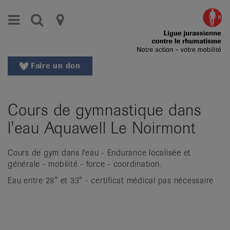
Aller
Aller
Menu
Recherche
Ligues
au
vers
menu
le
cantonales
principal
contenu
contre
Aller
Faire un don
à
le
la
rhumatisme
recherche
Cours de gymnastique dans
Changer
|
de
l'eau Aquawell Le Noirmont
Organisations
région
Changer
nationales
Cours de gym dans l'eau - Endurance localisée et
de
générale - mobilité - force - coordination.
de
langue:
Eau entre 28° et 33° - certificat médical pas nécessaire
de
patients
/
fr
/