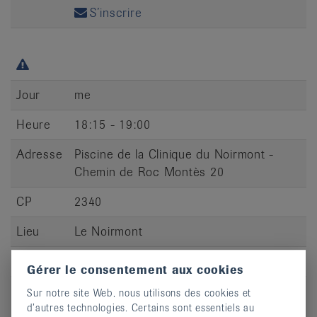
S’inscrire
Jour
me
Heure
18:15 - 19:00
Adresse
Piscine de la Clinique du Noirmont -
Chemin de Roc Montès 20
CP
2340
Lieu
Le Noirmont
S’inscrire
Gérer le consentement aux cookies
Sur notre site Web, nous utilisons des cookies et
d’autres technologies. Certains sont essentiels au