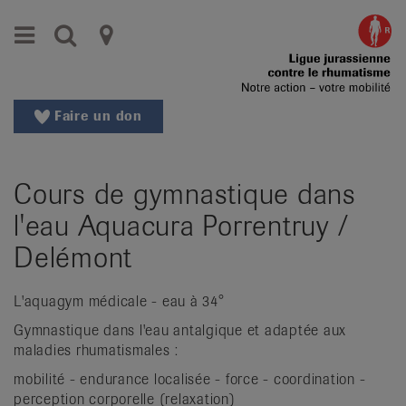
Aller
Aller
Menu
Recherche
Ligues
au
vers
menu
le
cantonales
principal
contenu
contre
Aller
Faire un don
à
le
la
rhumatisme
recherche
Cours de gymnastique dans
Changer
|
de
l'eau Aquacura Porrentruy /
Organisations
région
Delémont
Changer
nationales
de
de
L'aquagym médicale - eau à 34°
langue:
de
Gymnastique dans l'eau antalgique et adaptée aux
patients
/
maladies rhumatismales :
fr
mobilité - endurance localisée - force - coordination -
/
perception corporelle (relaxation)