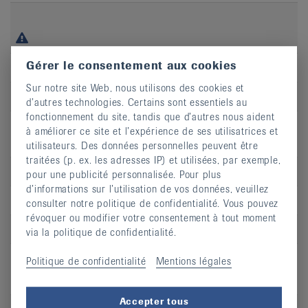
Gérer le consentement aux cookies
Jour
je
Sur notre site Web, nous utilisons des cookies et
Heure
18:30 - 19:15
d’autres technologies. Certains sont essentiels au
fonctionnement du site, tandis que d’autres nous aident
Adresse
Hôpital du Jura, Centre de rééducation,
à améliorer ce site et l’expérience de ses utilisatrices et
site de Porrentruy
utilisateurs. Des données personnelles peuvent être
traitées (p. ex. les adresses IP) et utilisées, par exemple,
CP
2900
pour une publicité personnalisée. Pour plus
d’informations sur l’utilisation de vos données, veuillez
Lieu
Porrentruy
consulter notre politique de confidentialité. Vous pouvez
révoquer ou modifier votre consentement à tout moment
S’inscrire
via la politique de confidentialité.
Politique de confidentialité
Mentions légales
Accepter tous