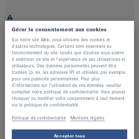
Gérer le consentement aux cookies
Jour
je
Sur notre site Web, nous utilisons des cookies et
Heure
18:30 - 19:15
d’autres technologies. Certains sont essentiels au
fonctionnement du site, tandis que d’autres nous aident
Adresse
Hôpital du Jura, Centre de rééducation,
à améliorer ce site et l’expérience de ses utilisatrices et
site de Porrentruy
utilisateurs. Des données personnelles peuvent être
traitées (p. ex. les adresses IP) et utilisées, par exemple,
CP
2900
pour une publicité personnalisée. Pour plus
d’informations sur l’utilisation de vos données, veuillez
Lieu
Porrentruy
consulter notre politique de confidentialité. Vous pouvez
révoquer ou modifier votre consentement à tout moment
S’inscrire
via la politique de confidentialité.
Politique de confidentialité
Mentions légales
Accepter tous