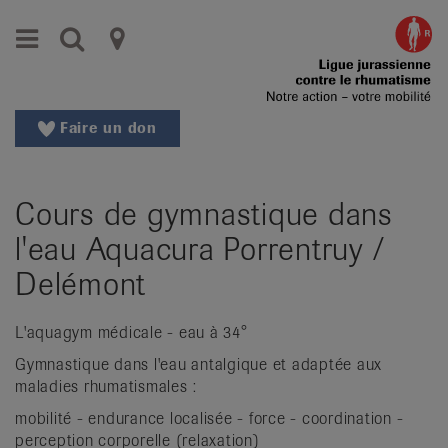
Aller
Aller
Menu
Recherche
Ligues
au
vers
menu
le
cantonales
principal
contenu
contre
Aller
Faire un don
à
le
la
rhumatisme
recherche
Cours de gymnastique dans
Changer
|
de
l'eau Aquacura Porrentruy /
Organisations
région
Delémont
Changer
nationales
de
de
L'aquagym médicale - eau à 34°
langue:
de
Gymnastique dans l'eau antalgique et adaptée aux
patients
/
maladies rhumatismales :
fr
mobilité - endurance localisée - force - coordination -
/
perception corporelle (relaxation)