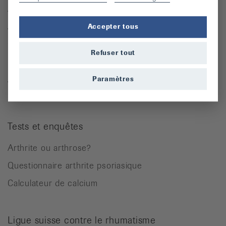
Arthrite
Arthrose
Accepter tous
Ostéoporose
Refuser tout
Rhumatisme des parties molles
Autres maladies rhumatismales
Paramètres
Tests et enquêtes
Arthrite ou arthrose?
Questionnaire arthrite psoriasique
Calculateur de calcium
Ligue suisse contre le rhumatisme