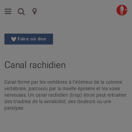
Aller
Aller
Menu
Recherche
Ligues
au
vers
menu
le
cantonales
principal
contenu
contre
Aller
Faire un don
à
le
la
rhumatisme
recherche
Canal rachidien
Changer
|
de
Organisations
région
Canal formé par les vertèbres à l’intérieur de la colonne
Changer
nationales
vertébrale, parcouru par la moelle épinière et les voies
de
nerveuses. Un canal rachidien (trop) étroit peut entraîner
de
langue:
des troubles de la sensibilité, des douleurs ou une
de
patients
paralysie.
/
fr
/