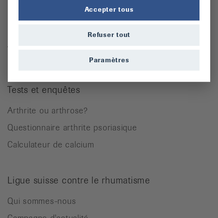
Ostéoporose
Accepter tous
Rhumatisme des parties molles
Refuser tout
Autres maladies rhumatismales
Paramètres
Tests et enquêtes
Arthrite ou arthrose?
Questionnaire arthrite psoriasique
Calculateur de calcium
Ligue suisse contre le rhumatisme
Qui sommes-nous
Campagne d'actualité