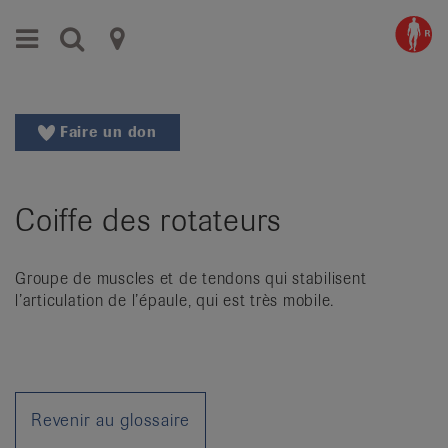
Aller
Aller
Menu
Recherche
Ligues
au
vers
menu
le
cantonales
principal
contenu
contre
Aller
Faire un don
à
le
la
rhumatisme
recherche
Coiffe des rotateurs
Changer
|
de
Organisations
région
Groupe de muscles et de tendons qui stabilisent
Changer
nationales
l’articulation de l’épaule, qui est très mobile.
de
de
langue:
de
patients
/
fr
Revenir au glossaire
/