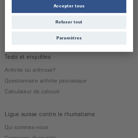
Ostéoporose
Accepter tous
Rhumatisme des parties molles
Refuser tout
Autres maladies rhumatismales
Paramètres
Tests et enquêtes
Arthrite ou arthrose?
Questionnaire arthrite psoriasique
Calculateur de calcium
Ligue suisse contre le rhumatisme
Qui sommes-nous
Campagne d'actualité