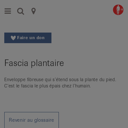
Aller
Aller
Menu
Recherche
Ligues
au
vers
menu
le
cantonales
principal
contenu
contre
Aller
Faire un don
à
le
la
rhumatisme
recherche
Fascia plantaire
Changer
|
de
Organisations
région
Enveloppe fibreuse qui s’étend sous la plante du pied.
Changer
nationales
C’est le fascia le plus épais chez l’humain.
de
de
langue:
de
patients
/
fr
Revenir au glossaire
/